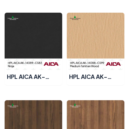
Deep Amazon
Light Abenita
Rose
Maple
HPL AICA AK-
HPL AICA AK-
14089-CS83 –
14088-CS99 –
Ninja
Medium Tahitian
Wood