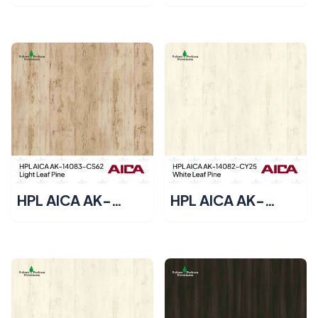
14085-CS99 –
14084-CS99 –
Medium White
Light White
Compile Wood
Compile Wood
HPL AICA AK-
HPL AICA AK-
14083-CS62 –
14082-CY25 –
Light Leaf Pine
White Leaf Pine