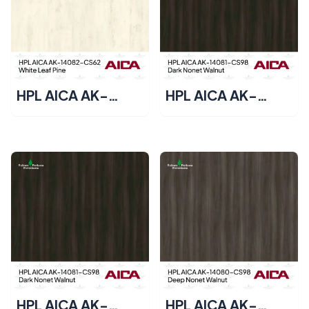
HPL AICA AK-
HPL AICA AK-
14082-CS62 –
14081-CY33 –
White Leaf Pine
Dark Nonet Walnut
HPL AICA AK-
HPL AICA AK-