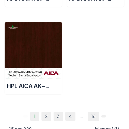
14081-CS98 –
14080-CS98 –
Dark Nonet Walnut
Deep Nonet
Walnut
HPL AICA AK-
14079-CS98 –
Medium Santa
Eucalyptus
1
2
3
4
…
16
15 dari 229
Halaman 1/16