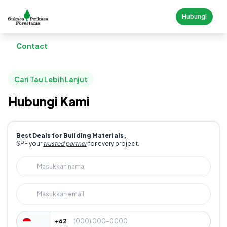
Hubungi
Contact
Cari Tau Lebih Lanjut
Hubungi Kami
Best Deals for Building Materials,
SPF your
trusted partner
for every project.
+62