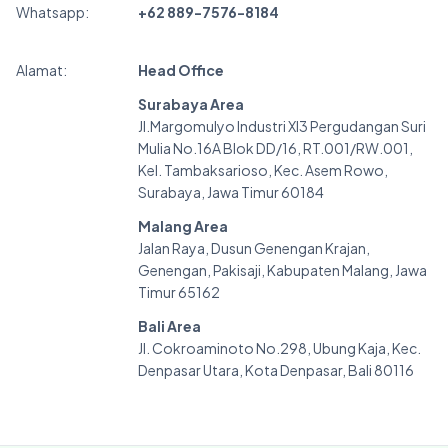
Whatsapp:
+62 889-7576-8184
Alamat:
Head Office
Surabaya Area
Jl.Margomulyo Industri XI3 Pergudangan Suri
Mulia No.16A Blok DD/16, RT.001/RW.001,
Kel. Tambaksarioso, Kec. Asem Rowo,
Surabaya, Jawa Timur 60184
Malang Area
Jalan Raya, Dusun Genengan Krajan,
Genengan, Pakisaji, Kabupaten Malang, Jawa
Timur 65162
Bali Area
Jl. Cokroaminoto No.298, Ubung Kaja, Kec.
Denpasar Utara, Kota Denpasar, Bali 80116