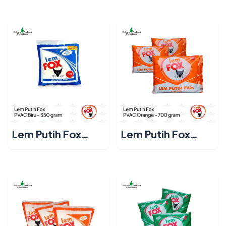
Neutral & Acetic
gram
Silicone Sealant
Lem Putih Fox
Lem Putih Fox
PVAC Biru 350
PVAC Orange 700
gram
gram