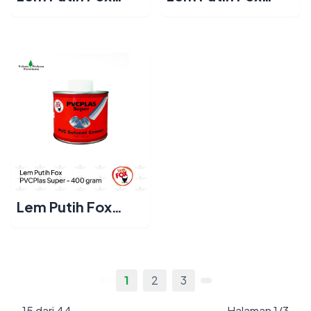
PVAC Botol 500
PVAC Botol 150
gram
gram
Lem Putih Fox
PVCPlas Super
400 gram
1
2
3
15 dari 44
Halaman 1/3