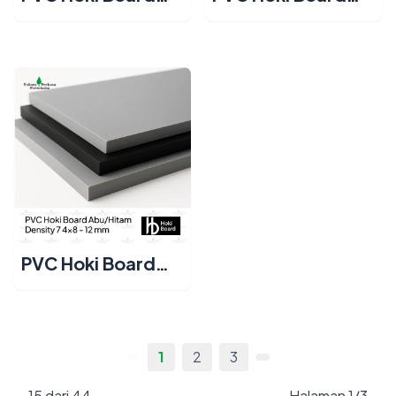
Abu/Hitam
Abu/Hitam
Density 7 4x8 - 18
Density 7 4x8 - 15
mm
mm
PVC Hoki Board
Abu/Hitam
Density 7 4x8 - 12
mm
1
2
3
15 dari 44
Halaman 1/3