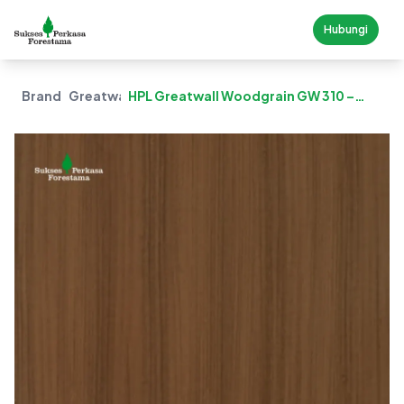
Hubungi
Brand
Greatwall
HPL Greatwall Woodgrain GW 310 –
California Oak