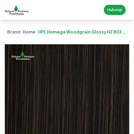
Hubungi
Brand
Homega
HPL Homega Woodgrain Glossy HZ 803 G –
Straightly Ebony