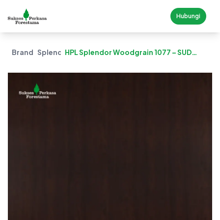
Hubungi
Brand
Splendor
HPL Splendor Woodgrain 1077 – SUD
Choco Walnut (Suede)